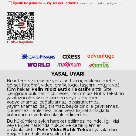
Üyelik koşullarını
ve
kişisel verilerimin
korunmasını kabul ediyorum.
YASAL UYARI
Bu internet sitesinde yer alan tüm içeriklerin (metin,
görsel, fotoğraf, video, grafik, logo, tasarım, müzik vb.)
tüm hakları
Pelin Yıldız Butik Tekstil
'e aittir. Site
içeriğinde bulunan hiçbir eser; Pelin Yıldız Butik Tekstil’in
yazılı izni olmaksızın kısmen veya tamamen
kopyalanamaz, çoğaltılamaz, değiştirilemez,
yayımlanamaz, dağıtılamaz, başka bir dile çevrilemez,
işlenemez, iletilemez, ticari veya kişisel amaçlarla
kullanılamaz ve kalıcı olarak indirilemez.
Bu hükümlere aykırı hareket edilmesi halinde, ilgili kişi
veya kişiler hakkında hukuki ve cezai işlemler
başlatılacaktır.
Pelin Yıldız Butik Tekstil
, yasalardan
doğan tüm haklarını saklı tutar.