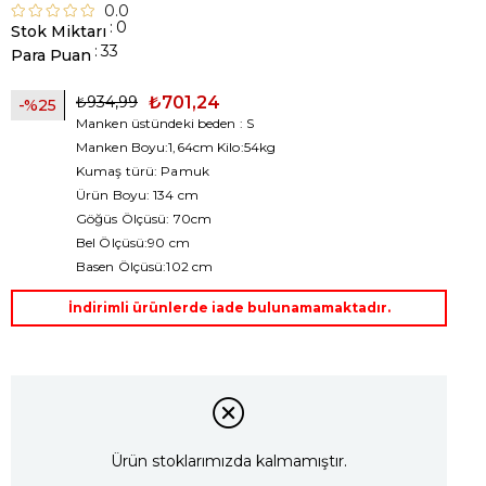
0.0
:
0
Stok Miktarı
:
33
Para Puan
₺934,99
₺701,24
25
Manken üstündeki beden : S
Manken Boyu:1,64cm Kilo:54kg
Kumaş türü: Pamuk
Ürün Boyu: 134 cm
Göğüs Ölçüsü: 70cm
Bel Ölçüsü:90 cm
Basen Ölçüsü:102 cm
İndirimli ürünlerde iade bulunamamaktadır.
Ürün stoklarımızda kalmamıştır.