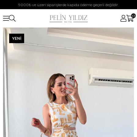
9000₺ ve üzeri siparişlerde kapıda ödeme geçerli değildir.
0
YENI
ÜRÜN