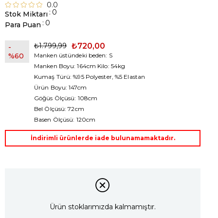
0.0
:
0
Stok Miktarı
:
0
Para Puan
₺1.799,99
₺720,00
60
Manken üstündeki beden: S
Manken Boyu: 164cm Kilo: 54kg
Kumaş Türü: %95 Polyester, %5 Elastan
Ürün Boyu: 147cm
Göğüs Ölçüsü: 108cm
Bel Ölçüsü: 72cm
Basen Ölçüsü: 120cm
İndirimli ürünlerde iade bulunamamaktadır.
Ürün stoklarımızda kalmamıştır.