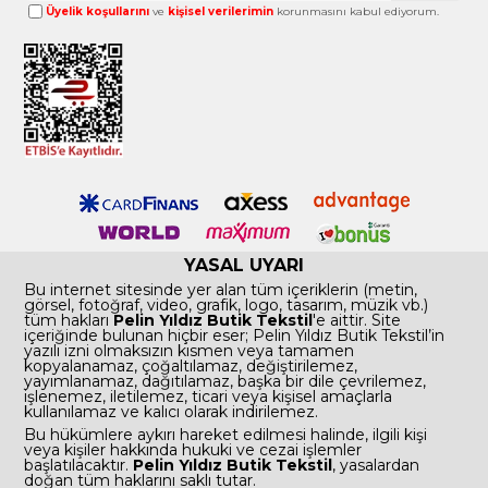
Üyelik koşullarını
ve
kişisel verilerimin
korunmasını kabul ediyorum.
YASAL UYARI
Bu internet sitesinde yer alan tüm içeriklerin (metin,
görsel, fotoğraf, video, grafik, logo, tasarım, müzik vb.)
tüm hakları
Pelin Yıldız Butik Tekstil
'e aittir. Site
içeriğinde bulunan hiçbir eser; Pelin Yıldız Butik Tekstil’in
yazılı izni olmaksızın kısmen veya tamamen
kopyalanamaz, çoğaltılamaz, değiştirilemez,
yayımlanamaz, dağıtılamaz, başka bir dile çevrilemez,
işlenemez, iletilemez, ticari veya kişisel amaçlarla
kullanılamaz ve kalıcı olarak indirilemez.
Bu hükümlere aykırı hareket edilmesi halinde, ilgili kişi
veya kişiler hakkında hukuki ve cezai işlemler
başlatılacaktır.
Pelin Yıldız Butik Tekstil
, yasalardan
doğan tüm haklarını saklı tutar.