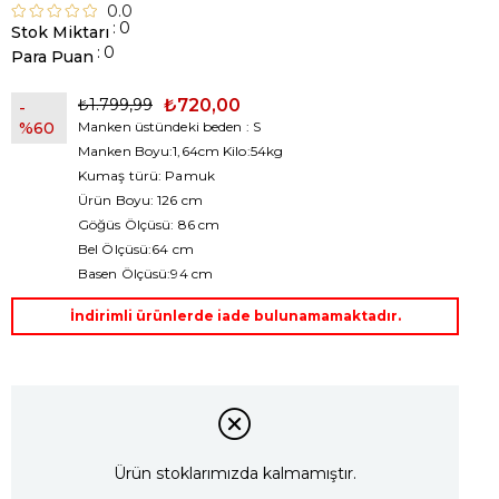
0.0
:
0
Stok Miktarı
:
0
Para Puan
₺1.799,99
₺720,00
60
Manken üstündeki beden : S
Manken Boyu:1,64cm Kilo:54kg
Kumaş türü: Pamuk
Ürün Boyu: 126 cm
Göğüs Ölçüsü: 86 cm
Bel Ölçüsü:64 cm
Basen Ölçüsü:94 cm
İndirimli ürünlerde iade bulunamamaktadır.
Ürün stoklarımızda kalmamıştır.