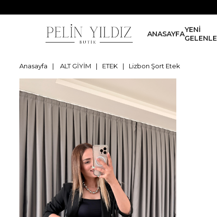
YENİ
ANASAYFA
GELENL
Anasayfa
ALT GİYİM
ETEK
Lizbon Şort Etek