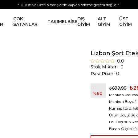
9000₺ ve üzeri siparişlerde kapıda ödeme geçerli değildir.
ÇOK
DIŞ
ALT
ÜST
TAKIM
ELBİSE
ER
SATANLAR
GİYİM
GİYİM
GİYİM
Lizbon Şort Ete
0.0
:
Stok Miktarı
0
:
Para Puan
0
₺2
₺699,99
60
Manken üstünde
Manken Boyu:1,
Kumaş türü: %60
Ürün Boyu: 36
Bel Ölçüsü:76 
Basen Ölçüsü: