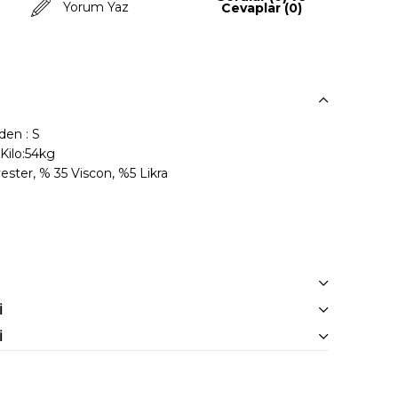
Yorum Yaz
Cevaplar (0)
en : S
Kilo:54kg
ster, % 35 Viscon, %5 Likra
I
I