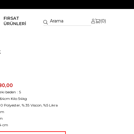
FIRSAT
0
ÜRÜNLERİ
k
80,00
ki beden : S
64cm Kilo:54kg
 Polyester, % 35 Viscon, %5 Likra
 cm
cm
94 cm