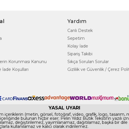
al
Yardım
Canlı Destek
a
Sepetim
Kolay İade
Sipariş Takibi
rilerin Korunması Kanunu
Sıkça Sorulan Sorular
 İade Koşulları
Gizlilik ve Güvenlik / Çerez Poli
YASAL UYARI
 içeriklerin (metin, görsel, fotoğraf, video, grafik, logo, tasarım,
te içeriğinde bulunan hiçbir eser; Pelin Yıldız Butik Tekstil’in yazılı
maz, değiştirilemez, yayımlanamaz, dağıtılamaz, başka bir dile
çlarla kullanılamaz ve kalıcı olarak indirilemez.