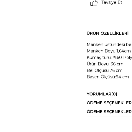
Tavsiye Et
ÜRÜN ÖZELLIKLERI
Manken üstündeki bed
Manken Boyu:1,64cm 
Kumaş türü: %60 Polye
Ürün Boyu: 36 cm
Bel Ölçüsü:76 cm
Basen Ölçüsü:94 cm
YORUMLAR
(0)
ÖDEME SEÇENEKLER
ÖDEME SEÇENEKLER