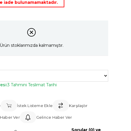
rde iade bulunamamaktadır.
Ürün stoklarımızda kalmamıştır.
esi
:
3 Tahmini Teslimat Tarihi
e
İstek Listeme Ekle
Karşılaştır
 Haber Ver
Gelince Haber Ver
Sorular (0) ve