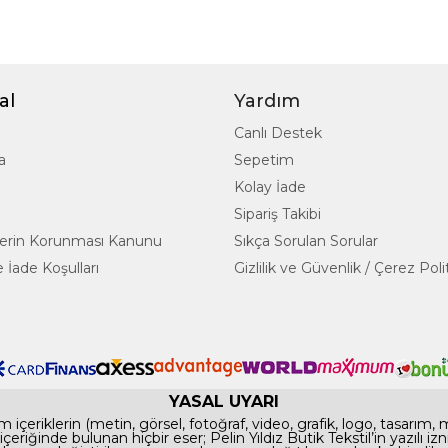
al
Yardım
Canlı Destek
a
Sepetim
Kolay İade
Sipariş Takibi
rilerin Korunması Kanunu
Sıkça Sorulan Sorular
 İade Koşulları
Gizlilik ve Güvenlik / Çerez Poli
YASAL UYARI
 içeriklerin (metin, görsel, fotoğraf, video, grafik, logo, tasarım,
te içeriğinde bulunan hiçbir eser; Pelin Yıldız Butik Tekstil’in yazılı