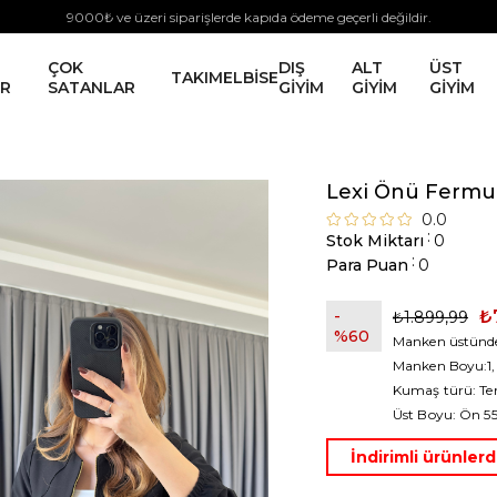
9000₺ ve üzeri siparişlerde kapıda ödeme geçerli değildir.
ÇOK
DIŞ
ALT
ÜST
TAKIM
ELBİSE
ER
SATANLAR
GİYİM
GİYİM
GİYİM
Lexi Önü Fermua
0.0
:
Stok Miktarı
0
:
Para Puan
0
₺
₺1.899,99
60
Manken üstünde
Manken Boyu:1,
Kumaş türü: Te
Üst Boyu: Ön 5
İndirimli ürünle