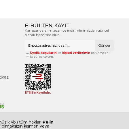
E-BÜLTEN KAYIT
Kampanyalarımızdan ve indirimlerimizden güncel
olarak haberdar olun.
Gönder
Üyelik koşullarını
ve
kişisel verilerimin
korunmasını
kabul ediyorum.
tikası
 müzik vb.) tüm hakları
Pelin
 izni olmaksızın kısmen veya