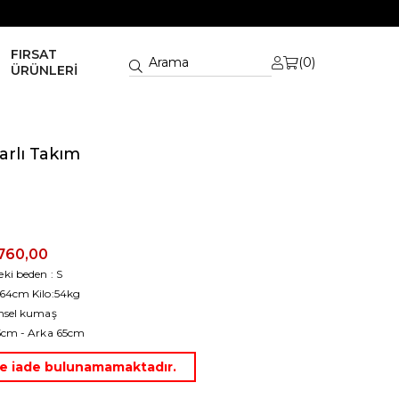
FIRSAT
0
ÜRÜNLERİ
rlı Takım
760,00
ki beden : S
64cm Kilo:54kg
nsel kumaş
5cm - Arka 65cm
rde iade bulunamamaktadır.