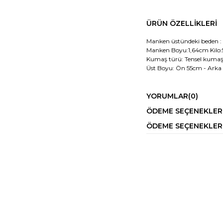
ÜRÜN ÖZELLIKLERI
Manken üstündeki beden :
Manken Boyu:1,64cm Kilo
Kumaş türü: Tensel kuma
Üst Boyu: Ön 55cm - Arka
YORUMLAR
(0)
ÖDEME SEÇENEKLER
ÖDEME SEÇENEKLER