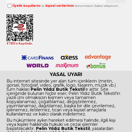
Üyelik koşullarını
ve
kişisel verilerimin
korunmasını kabul ediyorum.
YASAL UYARI
Bu internet sitesinde yer alan tüm içeriklerin (metin,
görsel, fotoğraf, video, grafik, logo, tasarım, müzik vb.)
tüm hakları
Pelin Yıldız Butik Tekstil
'e aittir. Site
içeriğinde bulunan hiçbir eser; Pelin Yıldız Butik Tekstil’in
yazılı izni olmaksızın kısmen veya tamamen
kopyalanamaz, çoğaltılamaz, değiştirilemez,
yayımlanamaz, dağıtılamaz, başka bir dile çevrilemez,
işlenemez, iletilemez, ticari veya kişisel amaçlarla
kullanılamaz ve kalıcı olarak indirilemez.
Bu hükümlere aykırı hareket edilmesi halinde, ilgili kişi
veya kişiler hakkında hukuki ve cezai işlemler
başlatılacaktır.
Pelin Yıldız Butik Tekstil
, yasalardan