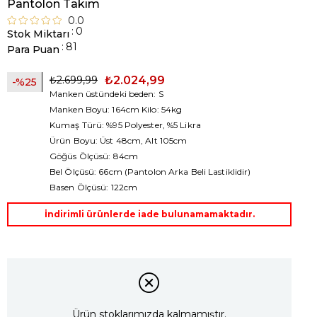
Pantolon Takım
0.0
:
0
Stok Miktarı
:
81
Para Puan
₺2.699,99
₺2.024,99
25
Manken üstündeki beden: S
Manken Boyu: 164cm Kilo: 54kg
Kumaş Türü: %95 Polyester, %5 Likra
Ürün Boyu: Üst 48cm, Alt 105cm
Göğüs Ölçüsü: 84cm
Bel Ölçüsü: 66cm (Pantolon Arka Beli Lastiklidir)
Basen Ölçüsü: 122cm
İndirimli ürünlerde iade bulunamamaktadır.
Ürün stoklarımızda kalmamıştır.