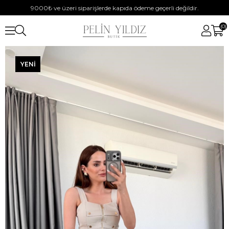
9000₺ ve üzeri siparişlerde kapıda ödeme geçerli değildir.
0
YENI
ÜRÜN