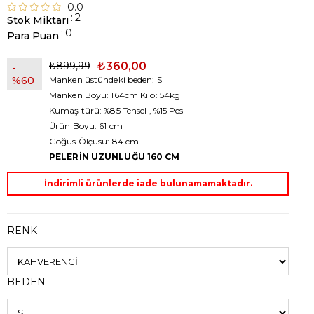
0.0
:
2
Stok Miktarı
:
0
Para Puan
₺899,99
₺360,00
60
Manken üstündeki beden: S
Manken Boyu: 164cm Kilo: 54kg
Kumaş türü: %85 Tensel , %15 Pes
Ürün Boyu: 61 cm
Göğüs Ölçüsü: 84 cm
PELERİN UZUNLUĞU 160 CM
İndirimli ürünlerde iade bulunamamaktadır.
RENK
BEDEN