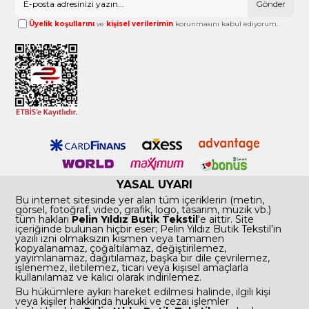
Gönder
Üyelik koşullarını
ve
kişisel verilerimin
korunmasını kabul ediyorum.
YASAL UYARI
Bu internet sitesinde yer alan tüm içeriklerin (metin,
görsel, fotoğraf, video, grafik, logo, tasarım, müzik vb.)
tüm hakları
Pelin Yıldız Butik Tekstil
'e aittir. Site
içeriğinde bulunan hiçbir eser; Pelin Yıldız Butik Tekstil’in
yazılı izni olmaksızın kısmen veya tamamen
kopyalanamaz, çoğaltılamaz, değiştirilemez,
yayımlanamaz, dağıtılamaz, başka bir dile çevrilemez,
işlenemez, iletilemez, ticari veya kişisel amaçlarla
kullanılamaz ve kalıcı olarak indirilemez.
Bu hükümlere aykırı hareket edilmesi halinde, ilgili kişi
veya kişiler hakkında hukuki ve cezai işlemler