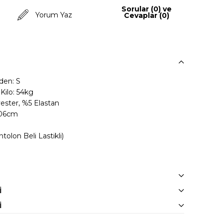
Sorular (0) ve
Yorum Yaz
Cevaplar (0)
den: S
ilo: 54kg
ester, %5 Elastan
106cm
olon Beli Lastikli)
I
I