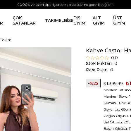
9000₺ ve üzeri siparişlerde kapıda ödeme geçerli değildir.
ÇOK
DIŞ
ALT
ÜST
TAKIM
ELBİSE
ER
SATANLAR
GİYİM
GİYİM
GİYİM
 Takım
Kahve Castor Ha
0.0
:
Stok Miktarı
0
:
Para Puan
0
25
₺
₺1.399,99
Manken üstünde
Manken Boyu: 1
Kumaş Türü: %95
Boyu: Üst 68cm
Göğüs Ölçüsü:
Bel Ölçüsü: 70cm
Basen Ölçüsü: 