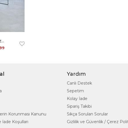
z
99
al
Yardım
Canlı Destek
a
Sepetim
Kolay İade
Sipariş Takibi
rilerin Korunması Kanunu
Sıkça Sorulan Sorular
 İade Koşulları
Gizlilik ve Güvenlik / Çerez Poli