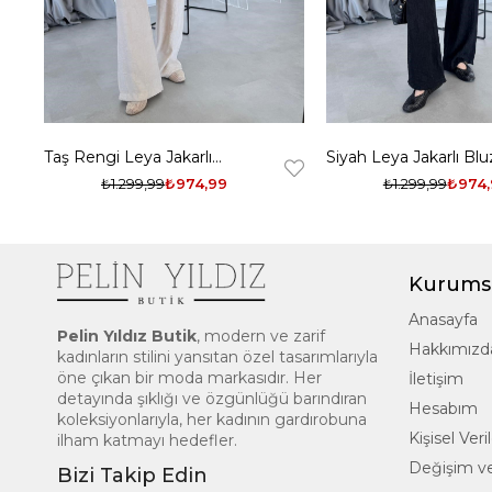
Taş Rengi Leya Jakarlı
Siyah Leya Jakarlı Blu
Bluz Pantolon Takım
Pantolon Takım
₺1.299,99
₺974,99
₺1.299,99
₺974,
Kurums
Anasayfa
Pelin Yıldız Butik
, modern ve zarif
Hakkımızd
kadınların stilini yansıtan özel tasarımlarıyla
öne çıkan bir moda markasıdır. Her
İletişim
detayında şıklığı ve özgünlüğü barındıran
Hesabım
koleksiyonlarıyla, her kadının gardırobuna
Kişisel Ve
ilham katmayı hedefler.
Değişim ve
Bizi Takip Edin