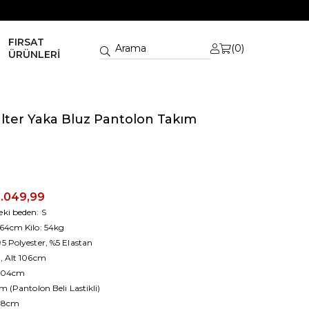
FIRSAT
0
ÜRÜNLERİ
lter Yaka Bluz Pantolon Takım
1.049,99
ki beden: S
64cm Kilo: 54kg
 Polyester, %5 Elastan
, Alt 106cm
 104cm
 (Pantolon Beli Lastikli)
118cm