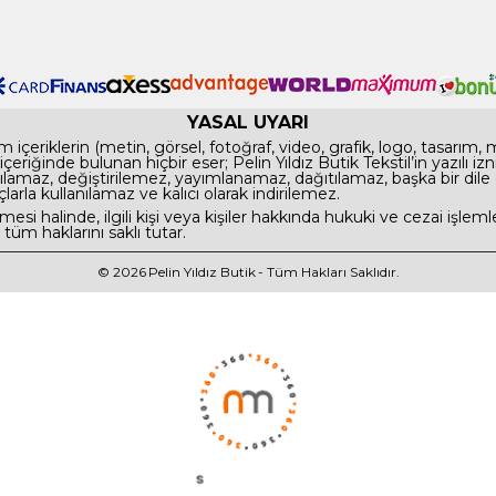
YASAL UYARI
 içeriklerin (metin, görsel, fotoğraf, video, grafik, logo, tasarım,
te içeriğinde bulunan hiçbir eser; Pelin Yıldız Butik Tekstil’in yazılı
maz, değiştirilemez, yayımlanamaz, dağıtılamaz, başka bir dile
çlarla kullanılamaz ve kalıcı olarak indirilemez.
si halinde, ilgili kişi veya kişiler hakkında hukuki ve cezai işlemle
tüm haklarını saklı tutar.
© 2026
Pelin Yıldız Butik
- Tüm Hakları Saklıdır.