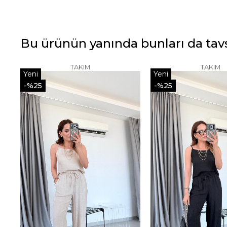
Bu ürünün yanında bunları da tavs
TAKIM
TAKIM
Yeni
Yeni
Ürün
Ürün
%25
%25