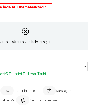
rde iade bulunamamaktadır.
Ürün stoklarımızda kalmamıştır.
esi
:
3 Tahmini Teslimat Tarihi
e
İstek Listeme Ekle
Karşılaştır
 Haber Ver
Gelince Haber Ver