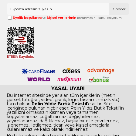
Gönder
Üyelik koşullarını
ve
kişisel verilerimin
korunmasını kabul ediyorum.
YASAL UYARI
Bu internet sitesinde yer alan tüm içeriklerin (metin,
görsel, fotoğraf, video, grafik, logo, tasarım, müzik vb.)
tüm hakları
Pelin Yıldız Butik Tekstil
'e aittir. Site
içeriğinde bulunan hiçbir eser; Pelin Yıldız Butik Tekstil’in
yazılı izni olmaksızın kısmen veya tamamen
kopyalanamaz, çoğaltılamaz, değiştirilemez,
yayımlanamaz, dağıtılamaz, başka bir dile çevrilemez,
işlenemez, iletilemez, ticari veya kişisel amaçlarla
kullanılamaz ve kalıcı olarak indirilemez.
Bu hükümlere aykırı hareket edilmesi halinde, ilgili kişi