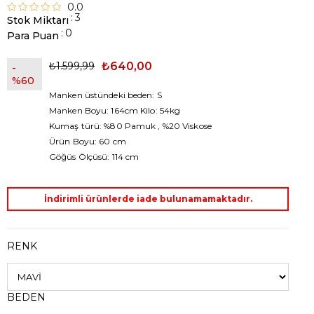
0.0
:
3
Stok Miktarı
:
0
Para Puan
₺1.599,99
₺640,00
60
Manken üstündeki beden: S
Manken Boyu: 164cm Kilo: 54kg
Kumaş türü: %80 Pamuk , %20 Viskose
Ürün Boyu: 60 cm
Göğüs Ölçüsü: 114 cm
İndirimli ürünlerde iade bulunamamaktadır.
RENK
BEDEN