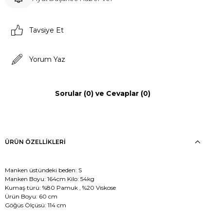
Tavsiye Et
Yorum Yaz
Sorular (0) ve Cevaplar (0)
ÜRÜN ÖZELLIKLERI
Manken üstündeki beden: S
Manken Boyu: 164cm Kilo: 54kg
Kumaş türü: %80 Pamuk , %20 Viskose
Ürün Boyu: 60 cm
Göğüs Ölçüsü: 114 cm