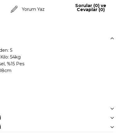
Sorular (0) ve
Yorum Yaz
Cevaplar (0)
den: S
ilo: 54kg
el, %15 Pes
108cm
I
I