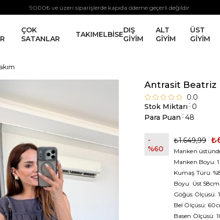
9000₺ ve üzeri siparişlerde kapıda ödeme geçerli değildir.
ÇOK
DIŞ
ALT
ÜST
TAKIM
ELBİSE
ER
SATANLAR
GİYİM
GİYİM
GİYİM
Takım
Antrasit Beatri
0.0
:
Stok Miktarı
0
:
Para Puan
48
₺
₺1.649,99
60
Manken üstünde
Manken Boyu: 1
Kumaş Türü: %85
Boyu: Üst 58cm
Göğüs Ölçüsü:
Bel Ölçüsü: 60
Basen Ölçüsü: 