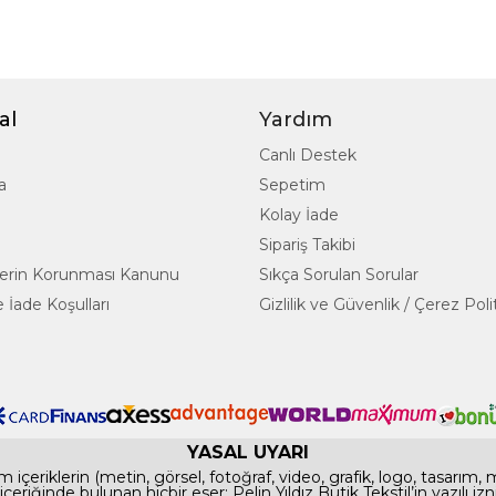
al
Yardım
Canlı Destek
a
Sepetim
Kolay İade
Sipariş Takibi
rilerin Korunması Kanunu
Sıkça Sorulan Sorular
 İade Koşulları
Gizlilik ve Güvenlik / Çerez Poli
YASAL UYARI
 içeriklerin (metin, görsel, fotoğraf, video, grafik, logo, tasarım,
te içeriğinde bulunan hiçbir eser; Pelin Yıldız Butik Tekstil’in yazılı