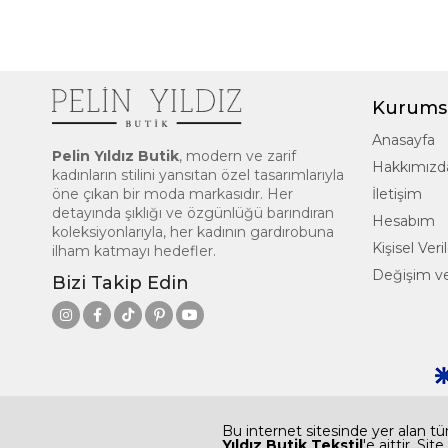
Kurums
Anasayfa
Pelin Yıldız Butik
, modern ve zarif
Hakkımızd
kadınların stilini yansıtan özel tasarımlarıyla
öne çıkan bir moda markasıdır. Her
İletişim
detayında şıklığı ve özgünlüğü barındıran
Hesabım
koleksiyonlarıyla, her kadının gardırobuna
Kişisel Ve
ilham katmayı hedefler.
Değişim ve
Bizi Takip Edin
Bu internet sitesinde yer alan tüm
Yıldız Butik Tekstil
'e aittir. Si