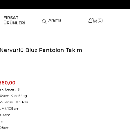
FIRSAT
0
ÜRÜNLERİ
z Nervürlü Bluz Pantolon Takım
660,00
ki beden: S
64cm Kilo: 54kg
 Tensel, %15 Pes
, Alt 108cm
 104cm
cm
108cm