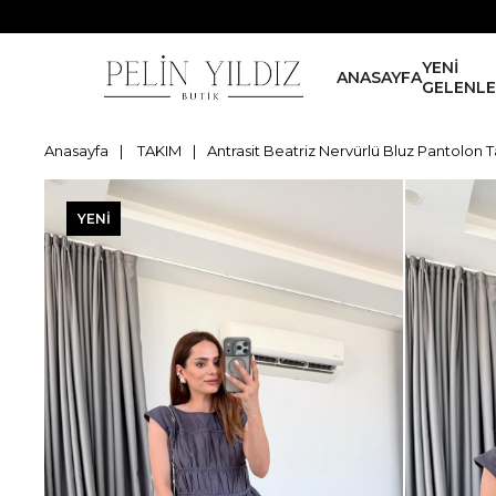
YENİ
ANASAYFA
GELENL
Anasayfa
TAKIM
Antrasit Beatriz Nervürlü Bluz Pantolon 
YENI
ÜRÜN