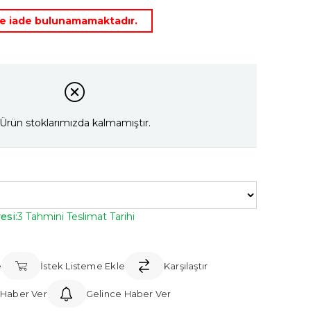
rde iade bulunamamaktadır.
Ürün stoklarımızda kalmamıştır.
esi
:
3 Tahmini Teslimat Tarihi
e
İstek Listeme Ekle
Karşılaştır
 Haber Ver
Gelince Haber Ver