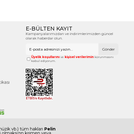
E-BÜLTEN KAYIT
Kampanyalarımızdan ve indirimlerimizden güncel
olarak haberdar olun.
Gönder
Üyelik koşullarını
ve
kişisel verilerimin
korunmasını
kabul ediyorum.
tikası
 müzik vb.) tüm hakları
Pelin
 izni olmaksızın kısmen veya